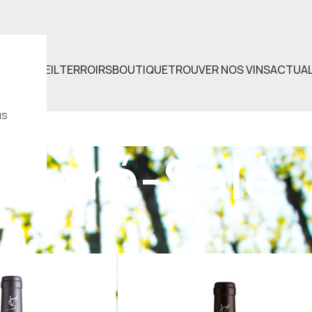
ACCUEIL
TERROIRS
BOUTIQUE
TROUVER NOS VINS
ACTUAL
us
Sucré-Salé
identifiés “Sucré-Salé”
Voir
12