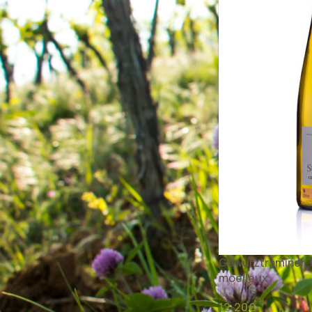
Blancs demi-secs
Blancs moelleux
Rouges
Vins Natures
Vins Oxydatifs
Eaux de vie
CATÉGORIE DE VIN
Crémants d’Alsace
Alsace Tradition
Gewurztraminer T
Lieux-dits & Grands Crus
moelleux
Vieilles Vignes
Vendanges Tardives
12,20
€