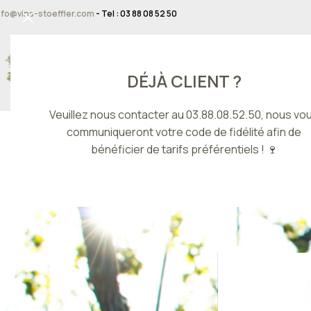
nfo@vins-stoeffler.com
- Tel : 03 88 08 52 50
DÉJÀ CLIENT ?
Veuillez nous contacter au 03.88.08.52.50, nous vo
communiqueront votre code de fidélité afin de
bénéficier de tarifs préférentiels ! 🍷
TYPE DE VIN
Accueil
/
Produits 
Crémants d’Alsace
Blancs secs