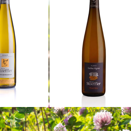
radition 2023 Bio
Pinot Gris Vieilles Vignes 2022 Bio
moelleux
15,30
€