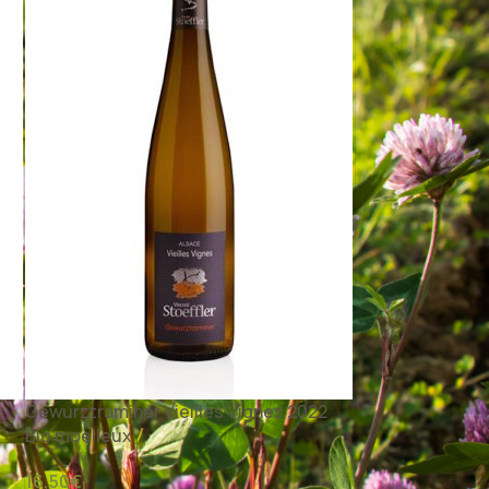
Gewurztraminer Vieilles Vignes 2022
Bio moelleux
16,50
€