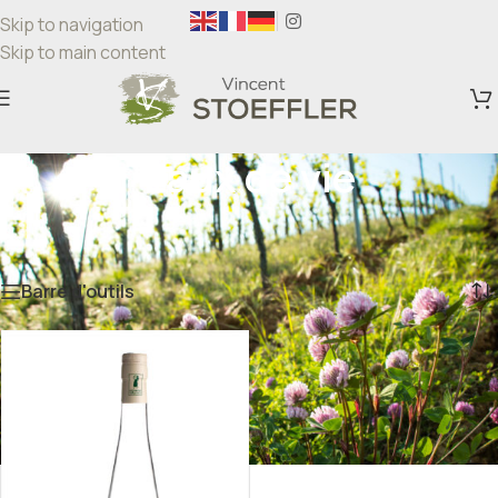
Skip to navigation
Skip to main content
Eaux de vie
Accueil
/
CHOIX PAR TYPE DE VIN
/
Eaux de vie
Voici le seul résultat
Barre d'outils