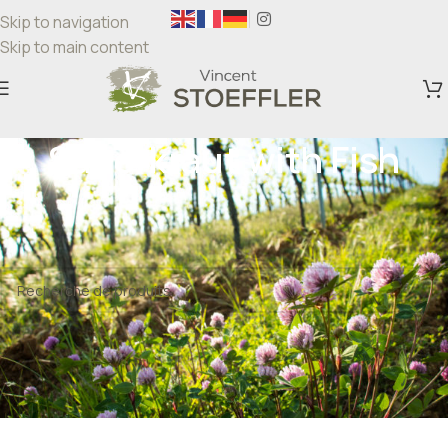
Skip to navigation
Skip to main content
Sauerkraut with Fish
Accueil
/
Produits identifiés “Sauerkraut with Fish”
Aucun produit ne correspond à votre sélection.