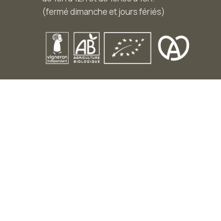
(fermé dimanche et jours fériés)
© Domaine Stoeffler - 2020 - Tous droits réservés
Mentions légales
–
CGV
DÉJÀ CLIENT ?
Veuillez nous contacter au 03.88.08.52.50, nous vous
communiqueront votre code de fidélité afin de
bénéficier de tarifs préférentiels ! 🍷