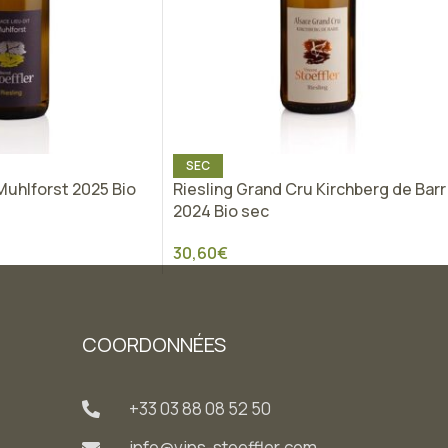
SEC
 Muhlforst 2025 Bio
Riesling Grand Cru Kirchberg de Barr
2024 Bio sec
30,60
€
COORDONNÉES
+33 03 88 08 52 50
info@vins-stoeffler.com