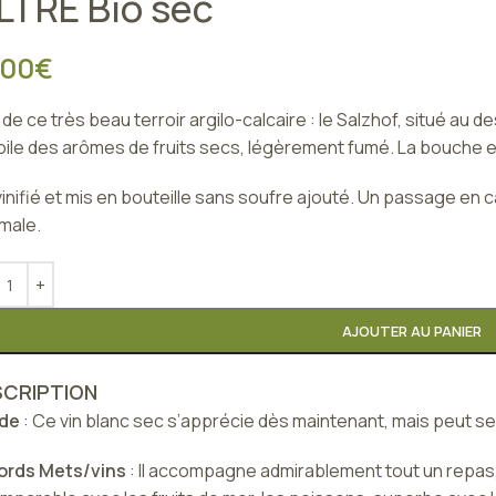
ILTRÉ Bio sec
,00
€
 de ce très beau terroir argilo-calcaire : le Salzhof, situé au 
ile des arômes de fruits secs, légèrement fumé. La bouche es
vinifié et mis en bouteille sans soufre ajouté. Un passage en 
male.
AJOUTER AU PANIER
SCRIPTION
de
: Ce vin blanc sec s’apprécie dès maintenant, mais peut se
ords Mets/vins
: Il accompagne admirablement tout un repas, 