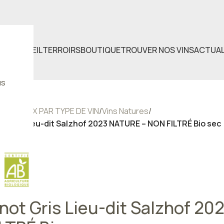
ACCUEIL
TERROIRS
BOUTIQUE
TROUVER NOS VINS
ACTUAL
us
eil
/
CHOIX PAR TYPE DE VIN
/
Vins Natures
/
ot Gris Lieu-dit Salzhof 2023 NATURE – NON FILTRÉ Bio sec
inot Gris Lieu-dit Salzhof 2