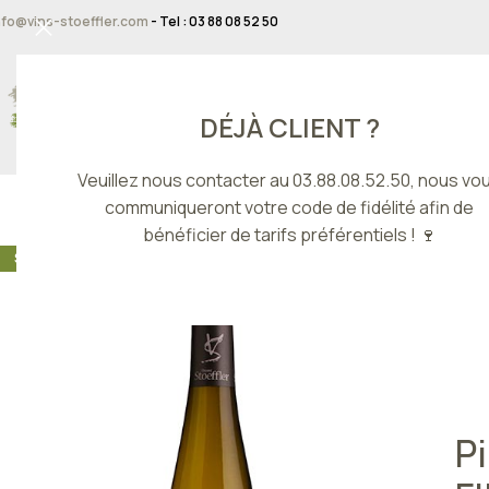
nfo@vins-stoeffler.com
- Tel : 03 88 08 52 50
DÉJÀ CLIENT ?
Veuillez nous contacter au 03.88.08.52.50, nous vo
communiqueront votre code de fidélité afin de
bénéficier de tarifs préférentiels ! 🍷
Accu
SEC
Pin
P