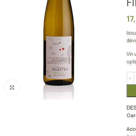
F
17
Issu
dévo
Vin 
opti
Click to enlarge
DE
Gar
Acc