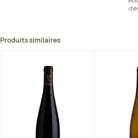
inco
chèv
Produits similaires