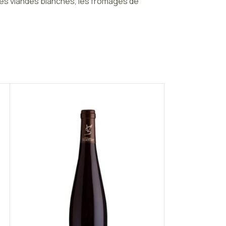
les viandes blanches, les fromages de